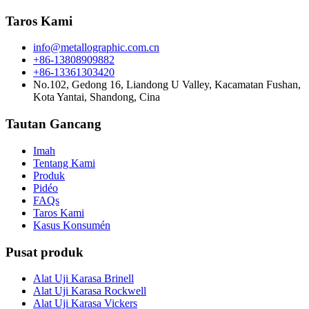
Taros Kami
info@metallographic.com.cn
+86-13808909882
+86-13361303420
No.102, Gedong 16, Liandong U Valley, Kacamatan Fushan,
Kota Yantai, Shandong, Cina
Tautan Gancang
Imah
Tentang Kami
Produk
Pidéo
FAQs
Taros Kami
Kasus Konsumén
Pusat produk
Alat Uji Karasa Brinell
Alat Uji Karasa Rockwell
Alat Uji Karasa Vickers