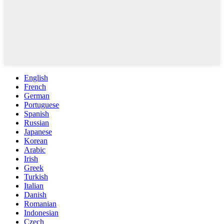
English
French
German
Portuguese
Spanish
Russian
Japanese
Korean
Arabic
Irish
Greek
Turkish
Italian
Danish
Romanian
Indonesian
Czech